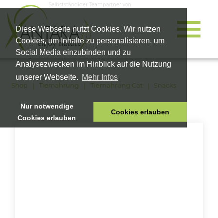
Selbstständiger Teampartner von
Diese Webseite nutzt Cookies. Wir nutzen
Cookies, um Inhalte zu personalisieren, um
Social Media einzubinden und zu
Analysezwecken im Hinblick auf die Nutzung
unserer Webseite.
Mehr Infos
Shop
Tiernahrung
Tiernahrung Cat
Snacks
Nur notwendige
Cookies erlauben
Cookies erlauben
HOME
TIERNAHRUNG
VITALPRODUKTE
KOSMETIK
UNTERNEHMEN
SHOP
KARRIERE