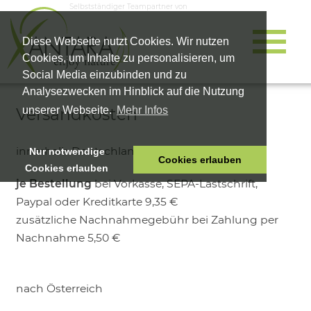
Selbstständiger Teampartner von
Diese Webseite nutzt Cookies. Wir nutzen
Cookies, um Inhalte zu personalisieren, um
Social Media einzubinden und zu
Analysezwecken im Hinblick auf die Nutzung
Versandkosten
unserer Webseite.
Mehr Infos
innerhalb Deutschland
Nur notwendige
Cookies erlauben
Cookies erlauben
HOME
je Bestellung
bei Vorkasse, SEPA-Lastschrift,
TIERNAHRUNG
Paypal oder Kreditkarte 9,35 €
VITALPRODUKTE
zusätzliche Nachnahmegebühr bei Zahlung per
Nachnahme 5,50 €
KOSMETIK
UNTERNEHMEN
SHOP
nach Österreich
KARRIERE