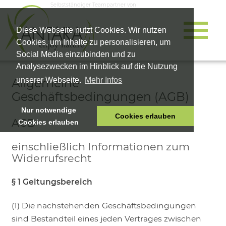
Selbstständiger Teampartner von
Diese Webseite nutzt Cookies. Wir nutzen
Cookies, um Inhalte zu personalisieren, um
Social Media einzubinden und zu
Analysezwecken im Hinblick auf die Nutzung
Allgemeine
unserer Webseite.
Mehr Infos
Geschäftsbedingungen (AGB)
Nur notwendige
Cookies erlauben
AGB
Cookies erlauben
HOME
TIERNAHRUNG
einschließlich Informationen zum
Widerrufsrecht
VITALPRODUKTE
KOSMETIK
§ 1 Geltungsbereich
UNTERNEHMEN
(1) Die nachstehenden Geschäftsbedingungen
SHOP
sind Bestandteil eines jeden Vertrages zwischen
KARRIERE